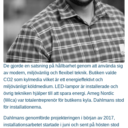
De gjorde en satsning på hållbarhet genom att använda sig
av modern, miljövänlig och flexibel teknik. Butiken valde
CO2 som kylmedia vilket är ett energieffektivt och
miljövänligt köldmedium. LED-lampor är installerade och
övrig tekniken hjälper till att spara energi. Arneg Nordic
(Wica) var totalentreprenör för butikens kyla. Dahlmans stod
för installationerna.
Dahlmans genomförde projekteringen i början av 2017,
installationsarbetet startade i juni och sent på hösten stod