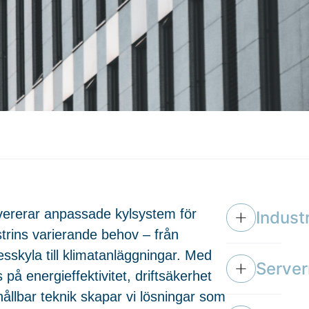
evererar anpassade kylsystem för
Indust
strins varierande behov – från
esskyla till klimatanläggningar. Med
Serve
 på energieffektivitet, driftsäkerhet
hållbar teknik skapar vi lösningar som