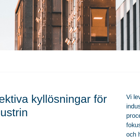
ektiva kyllösningar för
Vi l
indu
ustrin
proc
fokus
och 