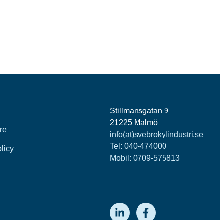
Stillmansgatan 9
21225 Malmö
re
info(at)svebrokylindustri.se
Tel:
040-474000
olicy
Mobil: 0709-575813