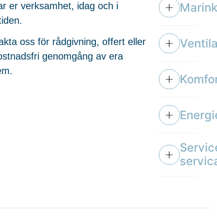
Marink
tar er verksamhet, idag och i
tiden.
Ventil
kta oss för rådgivning, offert eller
ostnadsfri genomgång av era
em.
Komfor
Energi
Servic
servic