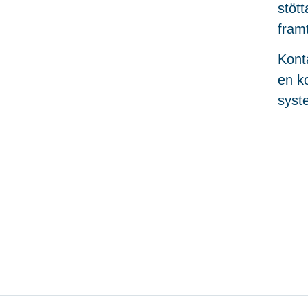
stöt
fram
Konta
en k
syst