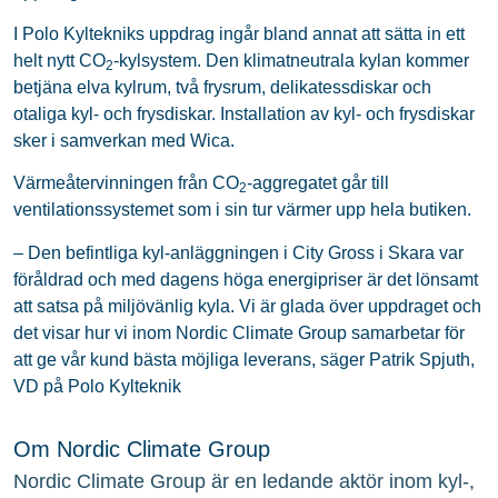
I Polo Kyltekniks uppdrag ingår bland annat att sätta in ett
helt nytt CO
-kylsystem. Den klimatneutrala kylan kommer
2
betjäna elva kylrum, två frysrum, delikatessdiskar och
otaliga kyl- och frysdiskar. Installation av kyl- och frysdiskar
sker i samverkan med Wica.
Värmeåtervinningen från CO
-aggregatet går till
2
ventilationssystemet som i sin tur värmer upp hela butiken.
– Den befintliga kyl-anläggningen i City Gross i Skara var
föråldrad och med dagens höga energipriser är det lönsamt
att satsa på miljövänlig kyla. Vi är glada över uppdraget och
det visar hur vi inom Nordic Climate Group samarbetar för
att ge vår kund bästa möjliga leverans, säger Patrik Spjuth,
VD på Polo Kylteknik
Om Nordic Climate Group
Nordic Climate Group är en ledande aktör inom kyl-,