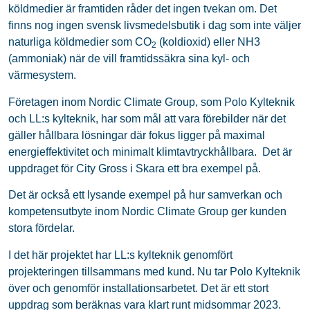
köldmedier är framtiden råder det ingen tvekan om. Det
finns nog ingen svensk livsmedelsbutik i dag som inte väljer
naturliga köldmedier som CO
(koldioxid) eller NH3
2
(ammoniak) när de vill framtidssäkra sina kyl- och
värmesystem.
Företagen inom Nordic Climate Group, som Polo Kylteknik
och LL:s kylteknik, har som mål att vara förebilder när det
gäller hållbara lösningar där fokus ligger på maximal
energieffektivitet och minimalt klimtavtryckhållbara. Det är
uppdraget för City Gross i Skara ett bra exempel på.
Det är också ett lysande exempel på hur samverkan och
kompetensutbyte inom Nordic Climate Group ger kunden
stora fördelar.
I det här projektet har LL:s kylteknik genomfört
projekteringen tillsammans med kund. Nu tar Polo Kylteknik
över och genomför installationsarbetet. Det är ett stort
uppdrag som beräknas vara klart runt midsommar 2023.