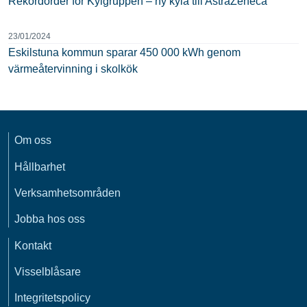
Rekordorder för Kylgruppen – ny kyla till AstraZeneca
23/01/2024
Eskilstuna kommun sparar 450 000 kWh genom
värmeåtervinning i skolkök
Om oss
Hållbarhet
Verksamhetsområden
Jobba hos oss
Kontakt
Visselblåsare
Integritetspolicy